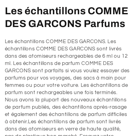
C
Les échantillons COMME
o
DES GARCONS Parfums
l
Les échantillons COMME DES GARCONS. Les
l
échantillons COMME DES GARCONS sont livrés
dans des atomiseurs rechargeables de 6 ml ou 12
e
ml
. Les échantillons de parfum COMME DES
GARCONS sont parfaits si vous voulez essayer des
c
parfums pour vos voyages, des sacs à main pour
t
femmes ou pour votre voiture. Les échantillons de
parfum sont rechargeables une fois terminés.
i
Nous avons la plupart des nouveaux échantillons
de parfum publiés, des échantillons après-rasage
o
et également des échantillons de parfum difficiles
à obtenir.Les échantillons de parfum sont livrés
n
dans des atomiseurs en verre de haute qualité,