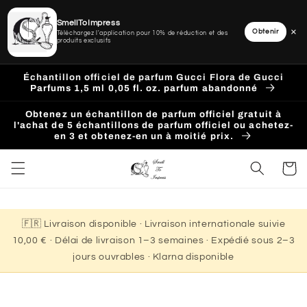
SmellToImpress
×
Obtenir
Téléchargez l'application pour 10% de réduction et des
produits exclusifs
Ignorer
et
Échantillon officiel de parfum Gucci Flora de Gucci
passer
Parfums 1,5 ml 0,05 fl. oz. parfum abandonné
au
contenu
Obtenez un échantillon de parfum officiel gratuit à
l'achat de 5 échantillons de parfum officiel ou achetez-
en 3 et obtenez-en un à moitié prix.
Panier
🇫🇷 Livraison disponible · Livraison internationale suivie
10,00 € · Délai de livraison 1–3 semaines · Expédié sous 2–3
jours ouvrables · Klarna disponible