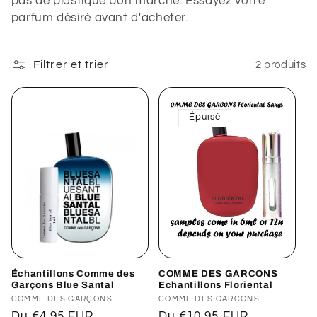
:
pas de plastique bon marché. Essayez votre
parfum désiré avant d'acheter.
Filtrer et trier
2 produits
Épuisé
Échantillons Comme des
COMME DES GARCONS
Garçons Blue Santal
Echantillons Floriental
Distributeur :
COMME DES GARÇONS
Distributeur :
COMME DES GARCONS
Prix
Du €4,95 EUR
Prix
Du €10,95 EUR