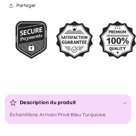
Partager
C
o
Description du produit
n
Échantillons Armani Privé Bleu Turquoise
t
e
n