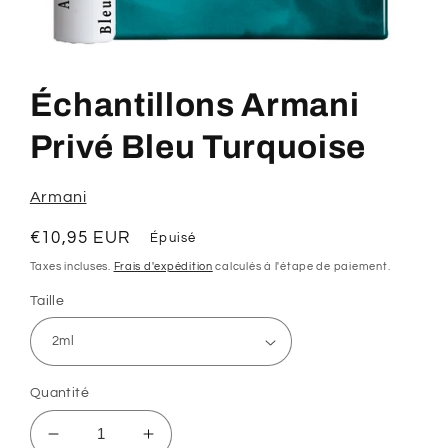
Ouvrir
le
média
Échantillons Armani
1
dans
une
Privé Bleu Turquoise
fenêtre
modale
Armani
Prix
€10,95 EUR
Épuisé
habituel
Taxes incluses.
Frais d'expédition
calculés à l'étape de paiement.
Taille
Quantité
Réduire
Augmenter