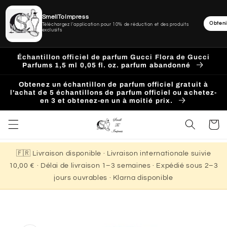
SmellToImpress
Obteni
Téléchargez l'application pour 10% de réduction et des produits
exclusifs
Ignorer
et
Échantillon officiel de parfum Gucci Flora de Gucci
passer
Parfums 1,5 ml 0,05 fl. oz. parfum abandonné
au
contenu
Obtenez un échantillon de parfum officiel gratuit à
l'achat de 5 échantillons de parfum officiel ou achetez-
en 3 et obtenez-en un à moitié prix.
Panier
🇫🇷 Livraison disponible · Livraison internationale suivie
10,00 € · Délai de livraison 1–3 semaines · Expédié sous 2–3
jours ouvrables · Klarna disponible
Passer aux