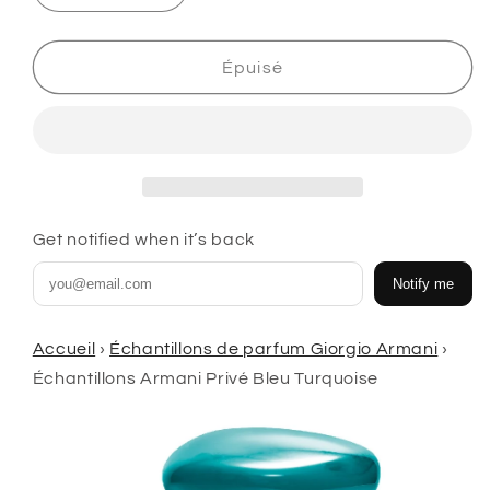
la
la
quantité
quantité
de
de
Épuisé
Échantillons
Échantillons
Armani
Armani
Privé
Privé
Bleu
Bleu
Turquoise
Turquoise
Get notified when it’s back
Notify me
Accueil
›
Échantillons de parfum Giorgio Armani
›
Échantillons Armani Privé Bleu Turquoise