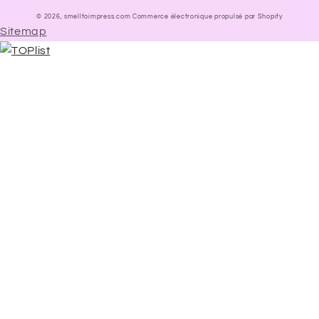
© 2026,
smelltoimpress.com
Commerce électronique propulsé par Shopify
Sitemap