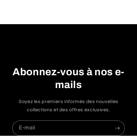
u
r
é
d
u
c
t
i
Abonnez-vous à nos e-
b
l
mails
e
Soyez les premiers informés des nouvelles
collections et des offres exclusives.
E-mail