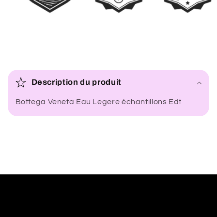
C
o
Description du produit
n
Bottega Veneta Eau Legere échantillons Edt
t
e
n
u
r
é
d
u
c