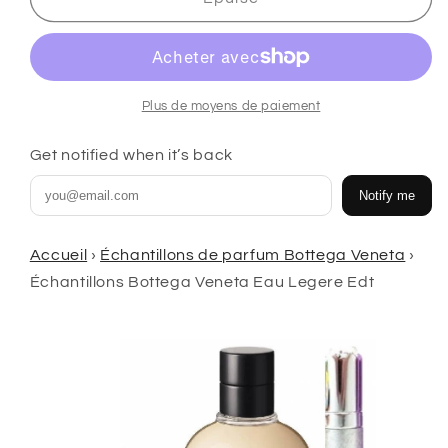
Bottega
Bottega
Veneta
Veneta
Eau
Eau
Legere
Legere
échantillons
échantillons
Plus de moyens de paiement
Edt
Edt
Get notified when it’s back
Notify me
Accueil
›
Échantillons de parfum Bottega Veneta
›
Échantillons Bottega Veneta Eau Legere Edt