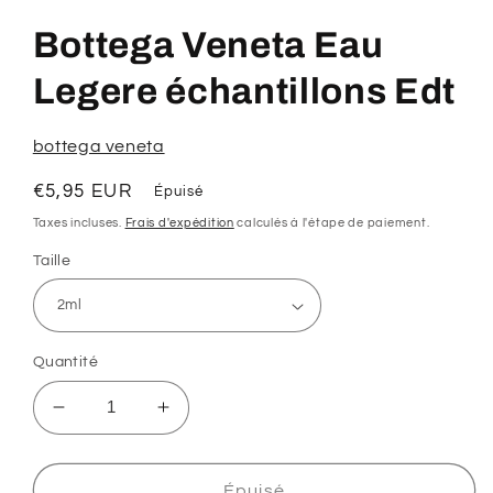
le
média
Bottega Veneta Eau
1
dans
une
Legere échantillons Edt
fenêtre
modale
bottega veneta
Prix
€5,95 EUR
Épuisé
habituel
Taxes incluses.
Frais d'expédition
calculés à l'étape de paiement.
Taille
Quantité
Réduire
Augmenter
la
la
quantité
quantité
de
de
Épuisé