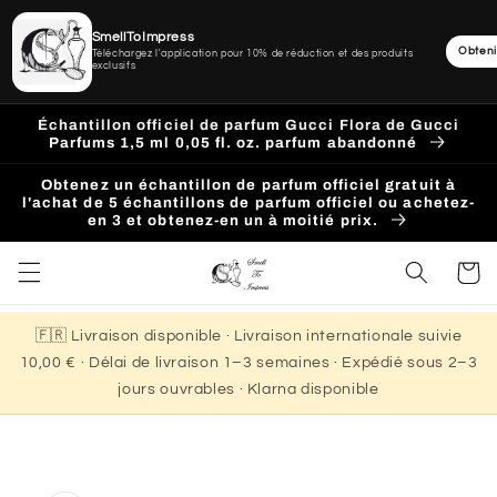
SmellToImpress
Obteni
Téléchargez l'application pour 10% de réduction et des produits
exclusifs
Ignorer
et
Échantillon officiel de parfum Gucci Flora de Gucci
passer
Parfums 1,5 ml 0,05 fl. oz. parfum abandonné
au
contenu
Obtenez un échantillon de parfum officiel gratuit à
l'achat de 5 échantillons de parfum officiel ou achetez-
en 3 et obtenez-en un à moitié prix.
Panier
🇫🇷 Livraison disponible · Livraison internationale suivie
10,00 € · Délai de livraison 1–3 semaines · Expédié sous 2–3
jours ouvrables · Klarna disponible
Passer aux