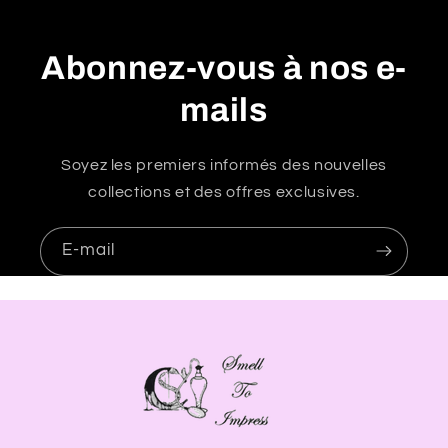
t
i
Abonnez-vous à nos e-
b
l
mails
e
Soyez les premiers informés des nouvelles
collections et des offres exclusives.
E-mail