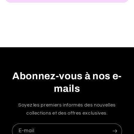
u
r
é
d
u
c
t
i
b
Abonnez-vous à nos e-
l
mails
e
Soyez les premiers informés des nouvelles
collections et des offres exclusives.
E-mail