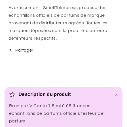
Avertissement : SmellToImpress propose des
échantillons officiels de parfums de marque
provenant de distributeurs agréés. Toutes les
marques déposées sont la propriété de leurs
détenteurs respectifs.
Partager
C
o
Description du produit
n
Brun par V Canto 1,5 ml 0,05 fl. onces.
t
échantillons de parfums officiels testeur de
e
parfum
n