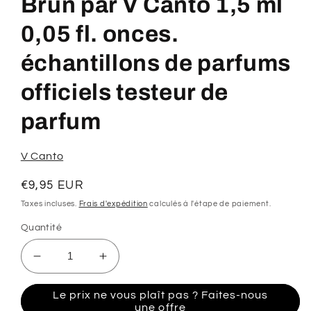
Brun par V Canto 1,5 ml
1
dans
une
0,05 fl. onces.
fenêtre
modale
échantillons de parfums
officiels testeur de
parfum
V Canto
Prix
€9,95 EUR
habituel
Taxes incluses.
Frais d'expédition
calculés à l'étape de paiement.
Quantité
Réduire
Augmenter
la
la
quantité
quantité
Le prix ne vous plaît pas ? Faites-nous
de
de
une offre