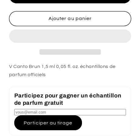
Brun
Brun
par
par
V
V
Ajouter au panier
Canto
Canto
1,5
1,5
ml
ml
0,05
0,05
fl.
fl.
onces.
onces.
échantillons
échantillons
V Canto Brun 1,5 ml 0,05 fl. oz. échantillons de
de
de
parfum officiels
parfums
parfums
officiels
officiels
testeur
testeur
Participez pour gagner un échantillon
de
de
de parfum gratuit
parfum
parfum
Participer au tirage