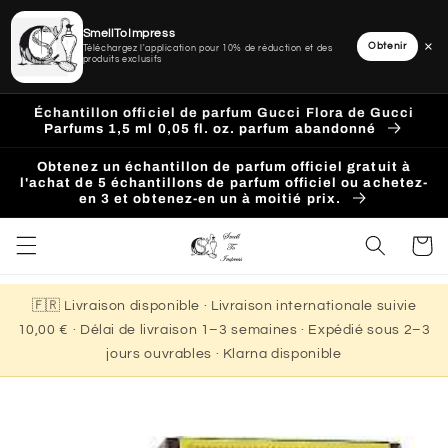
SmellToImpress
×
Obtenir
Téléchargez l'application pour 10% de réduction et des
produits exclusifs
Ignorer
et
Échantillon officiel de parfum Gucci Flora de Gucci
passer
Parfums 1,5 ml 0,05 fl. oz. parfum abandonné
au
contenu
Obtenez un échantillon de parfum officiel gratuit à
l'achat de 5 échantillons de parfum officiel ou achetez-
en 3 et obtenez-en un à moitié prix.
Panier
🇫🇷 Livraison disponible · Livraison internationale suivie
10,00 € · Délai de livraison 1–3 semaines · Expédié sous 2–3
jours ouvrables · Klarna disponible
Passer aux