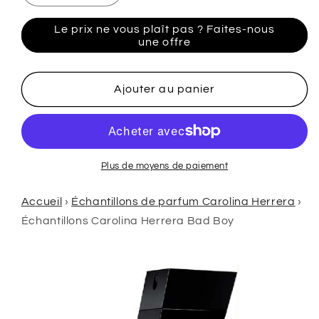
la
la
quantité
quantité
Le prix ne vous plaît pas ? Faites-nous
de
de
une offre
Échantillons
Échantillons
de
de
Carolina
Carolina
Ajouter au panier
Herrera
Herrera
Bad
Bad
Boy
Boy
Plus de moyens de paiement
Accueil
›
Échantillons de parfum Carolina Herrera
›
Échantillons Carolina Herrera Bad Boy