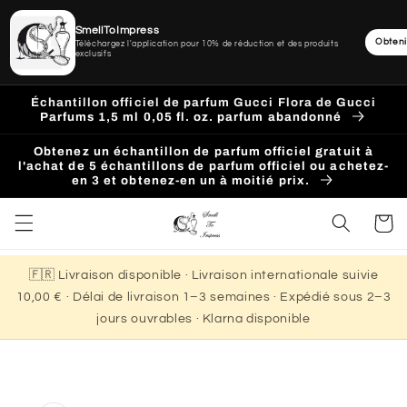
SmellToImpress
Obteni
Téléchargez l'application pour 10% de réduction et des produits
exclusifs
Ignorer
et
Échantillon officiel de parfum Gucci Flora de Gucci
passer
Parfums 1,5 ml 0,05 fl. oz. parfum abandonné
au
contenu
Obtenez un échantillon de parfum officiel gratuit à
l'achat de 5 échantillons de parfum officiel ou achetez-
en 3 et obtenez-en un à moitié prix.
Panier
🇫🇷 Livraison disponible · Livraison internationale suivie
10,00 € · Délai de livraison 1–3 semaines · Expédié sous 2–3
jours ouvrables · Klarna disponible
Passer aux