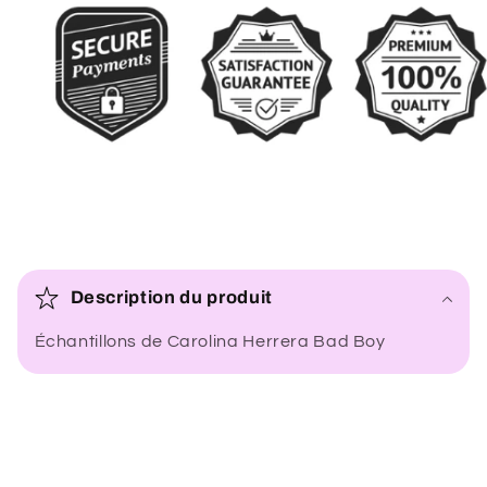
C
o
Description du produit
n
Échantillons de Carolina Herrera Bad Boy
t
e
n
u
r