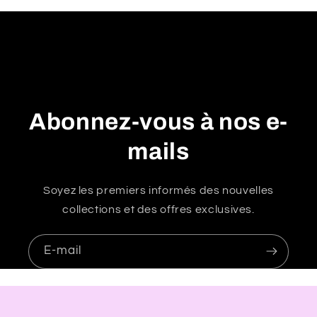
é
d
u
c
t
i
Abonnez-vous à nos e-
b
l
mails
e
Soyez les premiers informés des nouvelles
collections et des offres exclusives.
E-mail