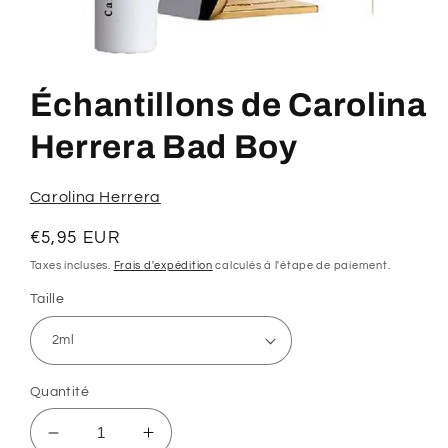
Ouvrir
le
média
Échantillons de Carolina
1
dans
une
Herrera Bad Boy
fenêtre
modale
Carolina Herrera
Prix
€5,95 EUR
habituel
Taxes incluses.
Frais d'expédition
calculés à l'étape de paiement.
Taille
Quantité
Réduire
Augmenter