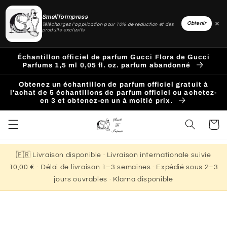
SmellToImpress
×
Obtenir
Téléchargez l'application pour 10% de réduction et des
produits exclusifs
Ignorer
et
Échantillon officiel de parfum Gucci Flora de Gucci
passer
Parfums 1,5 ml 0,05 fl. oz. parfum abandonné
au
contenu
Obtenez un échantillon de parfum officiel gratuit à
l'achat de 5 échantillons de parfum officiel ou achetez-
en 3 et obtenez-en un à moitié prix.
Panier
🇫🇷 Livraison disponible · Livraison internationale suivie
10,00 € · Délai de livraison 1–3 semaines · Expédié sous 2–3
jours ouvrables · Klarna disponible
Passer aux