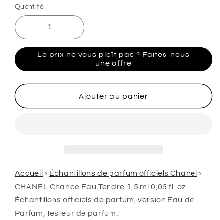
Quantité
Réduire
Augmenter
la
la
quantité
quantité
Le prix ne vous plaît pas ? Faites-nous
de
de
une offre
CHANEL
CHANEL
Chance
Chance
Eau
Eau
Ajouter au panier
Tendre
Tendre
1.5ML
1.5ML
0.05
0.05
fl.
fl.
onces.
onces.
échantillons
échantillons
de
de
Accueil
›
Échantillons de parfum officiels Chanel
›
parfum
parfum
CHANEL Chance Eau Tendre 1,5 ml 0,05 fl. oz
officiels
officiels
Échantillons officiels de parfum, version Eau de
testeur
testeur
Parfum, testeur de parfum.
de
de