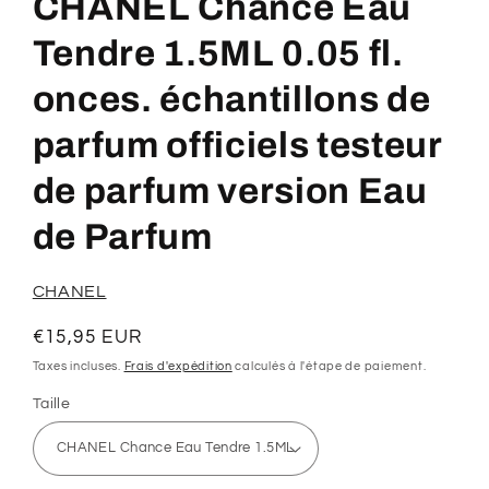
CHANEL Chance Eau
1
dans
une
Tendre 1.5ML 0.05 fl.
fenêtre
modale
onces. échantillons de
parfum officiels testeur
de parfum version Eau
de Parfum
CHANEL
Prix
€15,95 EUR
habituel
Taxes incluses.
Frais d'expédition
calculés à l'étape de paiement.
Taille