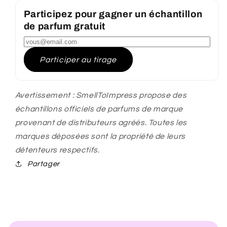
Participez pour gagner un échantillon
de parfum gratuit
Participer au tirage
Avertissement : SmellToImpress propose des
échantillons officiels de parfums de marque
provenant de distributeurs agréés. Toutes les
marques déposées sont la propriété de leurs
détenteurs respectifs.
Partager
C