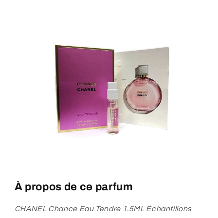
parfum
parfum
version
version
Eau
Eau
de
de
Parfum
Parfum
À propos de ce parfum
CHANEL Chance Eau Tendre 1.5ML Échantillons