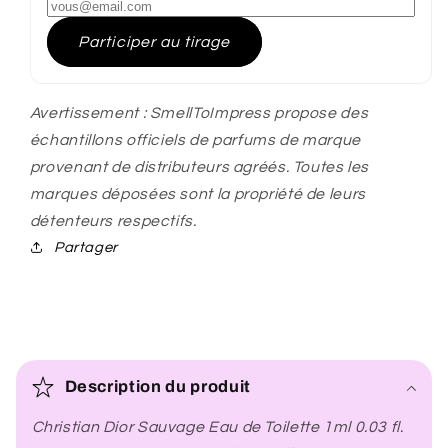
Participer au tirage
Avertissement : SmellToImpress propose des
échantillons officiels de parfums de marque
provenant de distributeurs agréés. Toutes les
marques déposées sont la propriété de leurs
détenteurs respectifs.
Partager
C
o
Description du produit
n
Christian Dior Sauvage Eau de Toilette 1ml 0.03 fl.
t