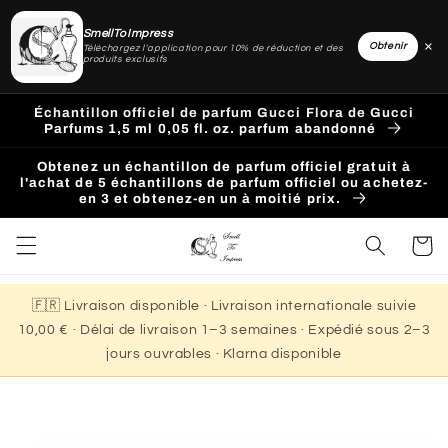
SmellToImpress
×
Obtenir
Téléchargez l'application pour 10% de réduction et des
produits exclusifs
Ignorer
et
Échantillon officiel de parfum Gucci Flora de Gucci
passer
Parfums 1,5 ml 0,05 fl. oz. parfum abandonné
au
contenu
Obtenez un échantillon de parfum officiel gratuit à
l'achat de 5 échantillons de parfum officiel ou achetez-
en 3 et obtenez-en un à moitié prix.
Panier
🇫🇷 Livraison disponible · Livraison internationale suivie
10,00 € · Délai de livraison 1–3 semaines · Expédié sous 2–3
jours ouvrables · Klarna disponible
Passer aux