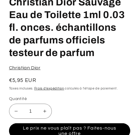
Christian Dior Sauvage
1
dans
une
Eau de Toilette 1ml 0.03
fenêtre
modale
fl. onces. échantillons
de parfums officiels
testeur de parfum
Christian Dior
Prix
€5,95 EUR
habituel
Taxes incluses.
Frais d'expédition
calculés à l'étape de paiement.
Quantité
Réduire
Augmenter
la
la
quantité
quantité
Le prix ne vous plaît pas ? Faites-nous
de
de
une offre