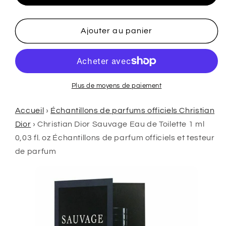
Christian
Christian
Dior
Dior
Sauvage
Sauvage
Ajouter au panier
Eau
Eau
de
de
Toilette
Toilette
1ml
1ml
0.03
0.03
Plus de moyens de paiement
fl.
fl.
onces.
onces.
Accueil
›
Échantillons de parfums officiels Christian
échantillons
échantillons
Dior
›
Christian Dior Sauvage Eau de Toilette 1 ml
de
de
0,03 fl. oz Échantillons de parfum officiels et testeur
parfums
parfums
de parfum
officiels
officiels
testeur
testeur
de
de
parfum
parfum