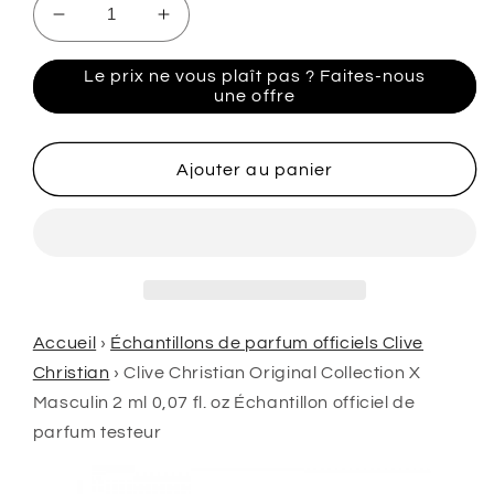
Réduire
Augmenter
la
la
quantité
quantité
Le prix ne vous plaît pas ? Faites-nous
de
de
une offre
Clive
Clive
Christian
Christian
Original
Original
Ajouter au panier
Collection
Collection
X
X
Masculin
Masculin
2
2
ml
ml
0,07
0,07
fl.
fl.
Accueil
›
Échantillons de parfum officiels Clive
onces.
onces.
Christian
›
Clive Christian Original Collection X
échantillon
échantillon
Masculin 2 ml 0,07 fl. oz Échantillon officiel de
officiels
officiels
parfum testeur
testeur
testeur
de
de
parfum
parfum