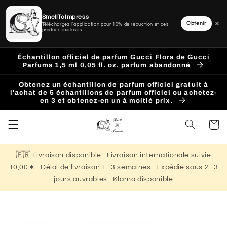
SmellToImpress
×
Obtenir
Téléchargez l'application pour 10% de réduction et des
produits exclusifs
Ignorer
et
Échantillon officiel de parfum Gucci Flora de Gucci
passer
Parfums 1,5 ml 0,05 fl. oz. parfum abandonné
au
contenu
Obtenez un échantillon de parfum officiel gratuit à
l'achat de 5 échantillons de parfum officiel ou achetez-
en 3 et obtenez-en un à moitié prix.
Panier
🇫🇷 Livraison disponible · Livraison internationale suivie
10,00 € · Délai de livraison 1–3 semaines · Expédié sous 2–3
jours ouvrables · Klarna disponible
Passer aux