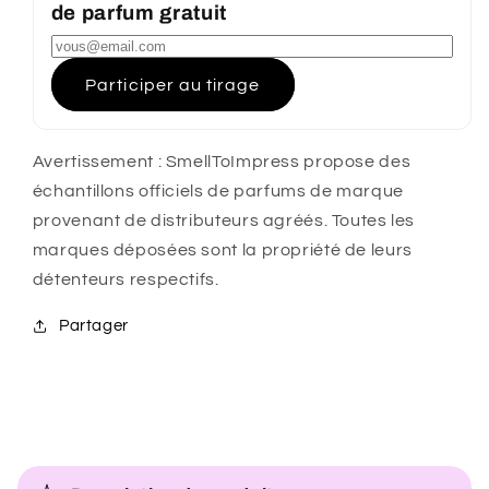
de parfum gratuit
Participer au tirage
Avertissement : SmellToImpress propose des
échantillons officiels de parfums de marque
provenant de distributeurs agréés. Toutes les
marques déposées sont la propriété de leurs
détenteurs respectifs.
Partager
C
o