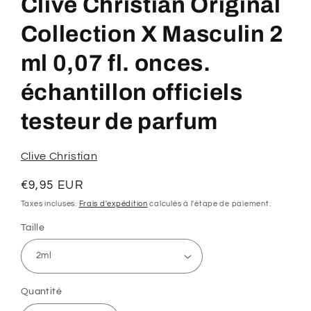
Clive Christian Original
1
dans
une
Collection X Masculin 2
fenêtre
modale
ml 0,07 fl. onces.
échantillon officiels
testeur de parfum
Clive Christian
Prix
€9,95 EUR
habituel
Taxes incluses.
Frais d'expédition
calculés à l'étape de paiement.
Taille
Quantité