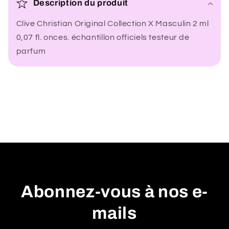
Description du produit
n
Clive Christian Original Collection X Masculin 2 ml
t
0,07 fl. onces. échantillon officiels testeur de
e
parfum
n
u
r
é
d
u
c
t
i
b
Abonnez-vous à nos e-
l
mails
e