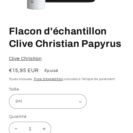
Ouvrir
le
média
Flacon d'échantillon
1
dans
une
Clive Christian Papyrus
fenêtre
modale
Clive Christian
Prix
€15,95 EUR
Épuisé
habituel
Taxes incluses.
Frais d'expédition
calculés à l'étape de paiement.
Taille
Quantité
Réduire
Augmenter