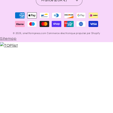
France (EUR €)
Moyens
de
paiement
© 2026,
smelltoimpress.com
Commerce électronique propulsé par Shopify
Sitemap