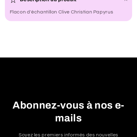
n
Flacon d'échantillon Clive Christian Papyrus
t
e
n
u
r
é
d
u
c
t
i
Abonnez-vous à nos e-
b
l
mails
e
Soyez les premiers informés des nouvelles