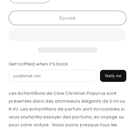
la
la
quantité
quantité
de
de
Épuisé
Flacon
Flacon
d&#39;échantillon
d&#39;échantillon
Clive
Clive
Christian
Christian
Papyrus
Papyrus
Get notified when it’s back
Notify me
Les échantillons de Clive Christian Papyrus sont
présentés dans des atomiseurs élégants de 2 ml ou
6 ml. Les échantillons de parfum sont incroyables si
vous souhaitez essayer des parfums, en voyage ou
pour votre voiture. Nous avons presque tous les