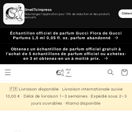
SmellToImpress
Obteni
Téléchargez l'application pour 10% de réduction et des produits
exclusifs
Ignorer
et
Échantillon officiel de parfum Gucci Flora de Gucci
passer
Parfums 1,5 ml 0,05 fl. oz. parfum abandonné
au
contenu
Obtenez un échantillon de parfum officiel gratuit à
l'achat de 5 échantillons de parfum officiel ou achetez-
en 3 et obtenez-en un à moitié prix.
Panier
🇫🇷 Livraison disponible · Livraison internationale suivie
10,00 € · Délai de livraison 1–3 semaines · Expédié sous 2–3
jours ouvrables · Klarna disponible
Passer aux