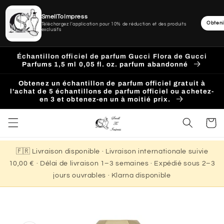
SmellToImpress
Obteni
Téléchargez l'application pour 10% de réduction et des produits
exclusifs
Ignorer
et
Échantillon officiel de parfum Gucci Flora de Gucci
passer
Parfums 1,5 ml 0,05 fl. oz. parfum abandonné
au
contenu
Obtenez un échantillon de parfum officiel gratuit à
l'achat de 5 échantillons de parfum officiel ou achetez-
en 3 et obtenez-en un à moitié prix.
Panier
🇫🇷 Livraison disponible · Livraison internationale suivie
10,00 € · Délai de livraison 1–3 semaines · Expédié sous 2–3
jours ouvrables · Klarna disponible
Passer aux