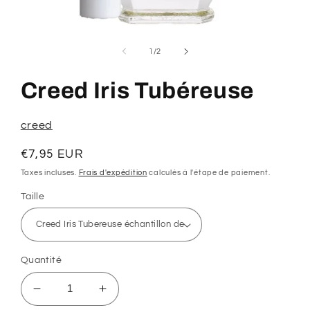
Ouvrir
le
média
de
1
/
2
1
dans
une
Creed Iris Tubéreuse
fenêtre
modale
creed
Prix
€7,95 EUR
habituel
Taxes incluses.
Frais d'expédition
calculés à l'étape de paiement.
Taille
Quantité
Réduire
Augmenter