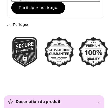
Participer au tirage
Partager
C
o
Description du produit
n