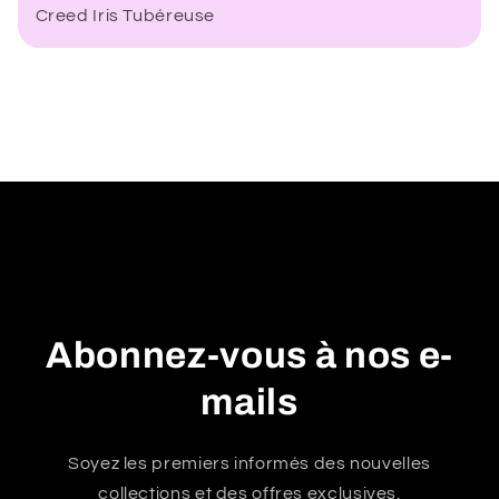
Creed Iris Tubéreuse
t
e
n
u
r
é
d
u
c
t
i
Abonnez-vous à nos e-
b
l
mails
e
Soyez les premiers informés des nouvelles
collections et des offres exclusives.