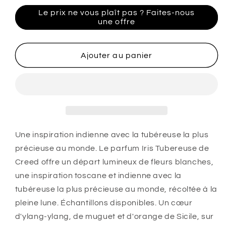
la
la
quantité
quantité
Le prix ne vous plaît pas ? Faites-nous
de
de
une offre
Creed
Creed
Iris
Iris
Tubéreuse
Tubéreuse
Ajouter au panier
Une inspiration indienne avec la tubéreuse la plus
précieuse au monde. Le parfum Iris Tubereuse de
Creed offre un départ lumineux de fleurs blanches,
une inspiration toscane et indienne avec la
tubéreuse la plus précieuse au monde, récoltée à la
pleine lune. Échantillons disponibles. Un cœur
d'ylang-ylang, de muguet et d'orange de Sicile, sur