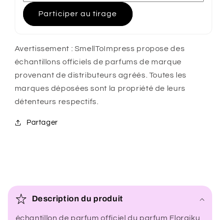
Participer au tirage
Avertissement : SmellToImpress propose des
échantillons officiels de parfums de marque
provenant de distributeurs agréés. Toutes les
marques déposées sont la propriété de leurs
détenteurs respectifs.
Partager
C
o
Description du produit
n
échantillon de parfum officiel du parfum Floraiku