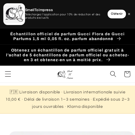
SmellToImpress
×
Obtenir
Téléchargez l'application pour 10% de réduction et des
produits exclusifs
Ignorer
et
Échantillon officiel de parfum Gucci Flora de Gucci
passer
Parfums 1,5 ml 0,05 fl. oz. parfum abandonné
au
contenu
Obtenez un échantillon de parfum officiel gratuit à
l'achat de 5 échantillons de parfum officiel ou achetez-
en 3 et obtenez-en un à moitié prix.
Panier
🇫🇷 Livraison disponible · Livraison internationale suivie
10,00 € · Délai de livraison 1–3 semaines · Expédié sous 2–3
jours ouvrables · Klarna disponible
Passer aux