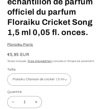
échantillon de parfum
1
dans
une
officiel du parfum
fenêtre
modale
Floraiku Cricket Song
1,5 ml 0,05 fl. onces.
Floraiku Paris
Prix
€5,95 EUR
habituel
Taxes incluses.
Frais d'expédition
calculés à l'étape de paiement.
Taille
Quantité
Réduire
Augmenter