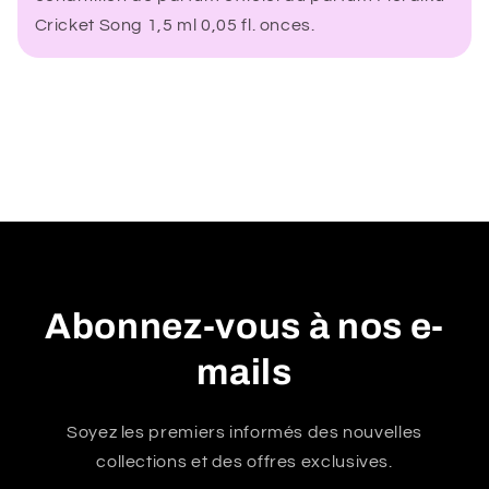
t
Cricket Song 1,5 ml 0,05 fl. onces.
e
n
u
r
é
d
u
c
t
i
Abonnez-vous à nos e-
b
mails
l
e
Soyez les premiers informés des nouvelles
collections et des offres exclusives.