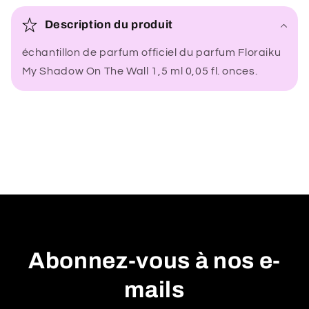
o
Description du produit
n
échantillon de parfum officiel du parfum Floraiku
t
My Shadow On The Wall 1,5 ml 0,05 fl. onces.
e
n
u
r
é
d
u
c
t
i
Abonnez-vous à nos e-
b
mails
l
e