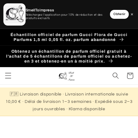
SmellToImpress
×
Obtenir
Téléchargez l'application pour 10% de réduction et des
produits exclusifs
Ignorer
et
Échantillon officiel de parfum Gucci Flora de Gucci
passer
Parfums 1,5 ml 0,05 fl. oz. parfum abandonné
au
contenu
Obtenez un échantillon de parfum officiel gratuit à
l'achat de 5 échantillons de parfum officiel ou achetez-
en 3 et obtenez-en un à moitié prix.
Panier
🇫🇷 Livraison disponible · Livraison internationale suivie
10,00 € · Délai de livraison 1–3 semaines · Expédié sous 2–3
jours ouvrables · Klarna disponible
Passer aux