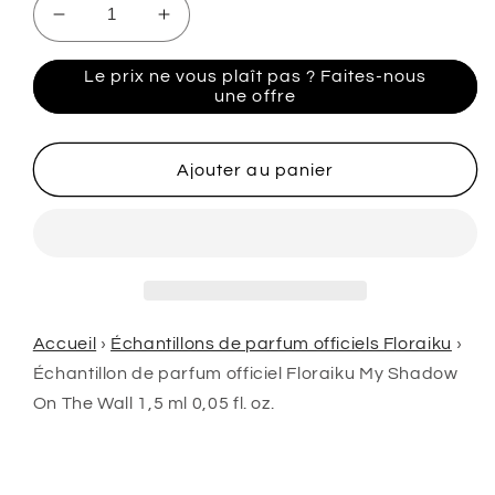
Réduire
Augmenter
la
la
quantité
quantité
Le prix ne vous plaît pas ? Faites-nous
de
de
une offre
échantillon
échantillon
de
de
parfum
parfum
Ajouter au panier
officiel
officiel
du
du
parfum
parfum
Floraiku
Floraiku
My
My
Shadow
Shadow
On
On
Accueil
›
Échantillons de parfum officiels Floraiku
›
The
The
Échantillon de parfum officiel Floraiku My Shadow
Wall
Wall
On The Wall 1,5 ml 0,05 fl. oz.
1,5
1,5
ml
ml
0,05
0,05
fl.
fl.