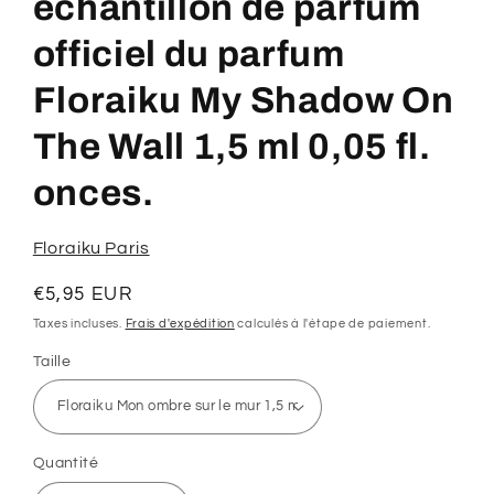
échantillon de parfum
1
dans
une
officiel du parfum
fenêtre
modale
Floraiku My Shadow On
The Wall 1,5 ml 0,05 fl.
onces.
Floraiku Paris
Prix
€5,95 EUR
habituel
Taxes incluses.
Frais d'expédition
calculés à l'étape de paiement.
Taille
Quantité