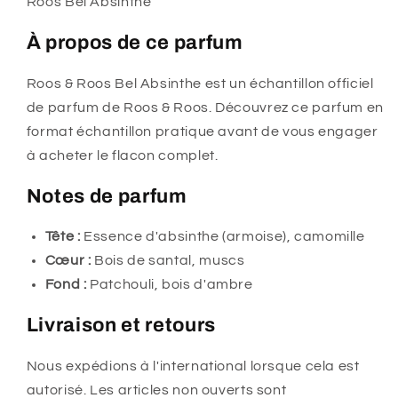
Roos Bel Absinthe
Absinthe
Absinthe
2
2
À propos de ce parfum
ml
ml
0,06
0,06
Roos & Roos Bel Absinthe est un échantillon officiel
oz.
oz.
de parfum de Roos & Roos. Découvrez ce parfum en
format échantillon pratique avant de vous engager
à acheter le flacon complet.
Notes de parfum
Tête :
Essence d'absinthe (armoise), camomille
Cœur :
Bois de santal, muscs
Fond :
Patchouli, bois d'ambre
Livraison et retours
Nous expédions à l'international lorsque cela est
autorisé. Les articles non ouverts sont