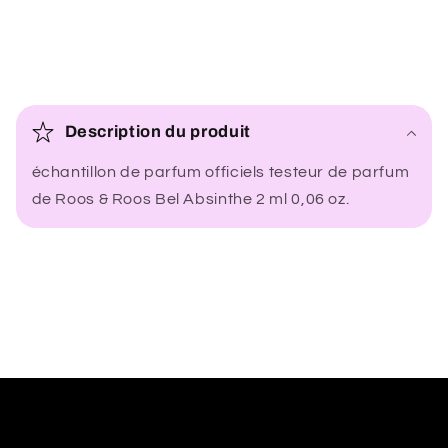
C
o
Description du produit
n
échantillon de parfum officiels testeur de parfum
t
de Roos & Roos Bel Absinthe 2 ml 0,06 oz.
e
n
u
r
é
d
u
c
t