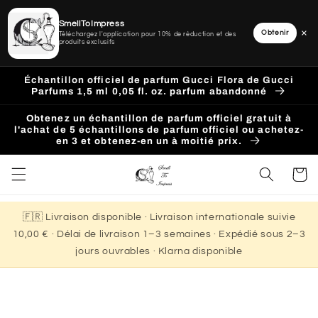
SmellToImpress
×
Obtenir
Téléchargez l'application pour 10% de réduction et des
produits exclusifs
Ignorer
et
Échantillon officiel de parfum Gucci Flora de Gucci
passer
Parfums 1,5 ml 0,05 fl. oz. parfum abandonné
au
contenu
Obtenez un échantillon de parfum officiel gratuit à
l'achat de 5 échantillons de parfum officiel ou achetez-
en 3 et obtenez-en un à moitié prix.
Panier
🇫🇷 Livraison disponible · Livraison internationale suivie
10,00 € · Délai de livraison 1–3 semaines · Expédié sous 2–3
jours ouvrables · Klarna disponible
Passer aux