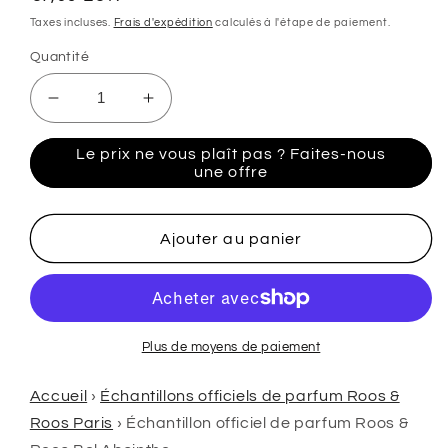
habituel
Taxes incluses.
Frais d'expédition
calculés à l'étape de paiement.
Quantité
Réduire
Augmenter
la
la
quantité
quantité
Le prix ne vous plaît pas ? Faites-nous
de
de
une offre
échantillon
échantillon
de
de
parfum
parfum
Ajouter au panier
officiels
officiels
testeur
testeur
de
de
parfum
parfum
de
de
Plus de moyens de paiement
Roos
Roos
&amp;
&amp;
Accueil
›
Échantillons officiels de parfum Roos &
Roos
Roos
Roos Paris
›
Échantillon officiel de parfum Roos &
Bel
Bel