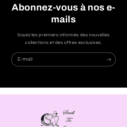
i
Abonnez-vous à nos e-
b
mails
l
e
Soyez les premiers informés des nouvelles
collections et des offres exclusives.
E-mail