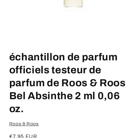
Ouvrir
le
média
échantillon de parfum
1
dans
une
officiels testeur de
fenêtre
modale
parfum de Roos & Roos
Bel Absinthe 2 ml 0,06
oz.
Roos & Roos
Prix
€7,95 EUR