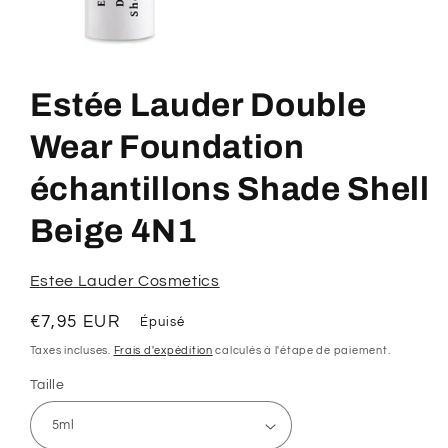
Ouvrir
le
média
Estée Lauder Double
1
dans
une
Wear Foundation
fenêtre
modale
échantillons Shade Shell
Beige 4N1
Estee Lauder Cosmetics
Prix
€7,95 EUR
Épuisé
habituel
Taxes incluses.
Frais d'expédition
calculés à l'étape de paiement.
Taille