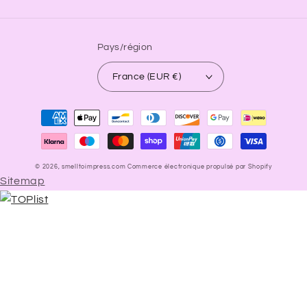
Pays/région
France (EUR €)
Moyens
de
paiement
© 2026,
smelltoimpress.com
Commerce électronique propulsé par Shopify
Sitemap