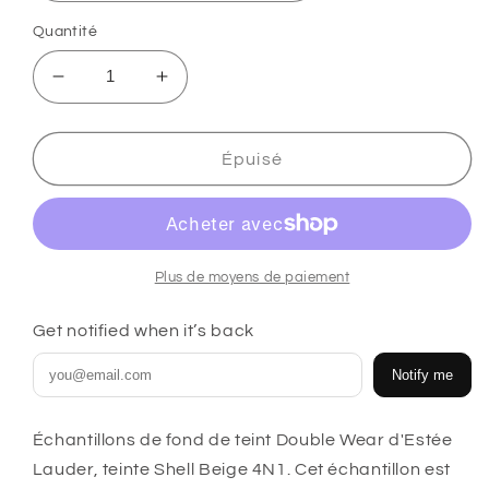
Quantité
Réduire
Augmenter
la
la
quantité
quantité
de
de
Épuisé
Estée
Estée
Lauder
Lauder
Double
Double
Wear
Wear
Foundation
Foundation
Plus de moyens de paiement
échantillons
échantillons
Shade
Shade
Get notified when it’s back
Shell
Shell
Beige
Beige
Notify me
4N1
4N1
Échantillons de fond de teint Double Wear d'Estée
Lauder, teinte Shell Beige 4N1. Cet échantillon est