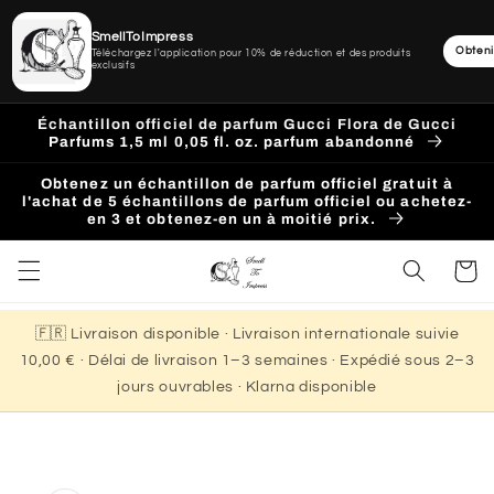
SmellToImpress
Obteni
Téléchargez l'application pour 10% de réduction et des produits
exclusifs
Ignorer
et
Échantillon officiel de parfum Gucci Flora de Gucci
passer
Parfums 1,5 ml 0,05 fl. oz. parfum abandonné
au
contenu
Obtenez un échantillon de parfum officiel gratuit à
l'achat de 5 échantillons de parfum officiel ou achetez-
en 3 et obtenez-en un à moitié prix.
Panier
🇫🇷 Livraison disponible · Livraison internationale suivie
10,00 € · Délai de livraison 1–3 semaines · Expédié sous 2–3
jours ouvrables · Klarna disponible
Passer aux