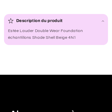
C
o
Description du produit
n
Estée Lauder Double Wear Foundation
t
échantillons Shade Shell Beige 4N1
e
n
u
r
é
d
u
c
t
i
b