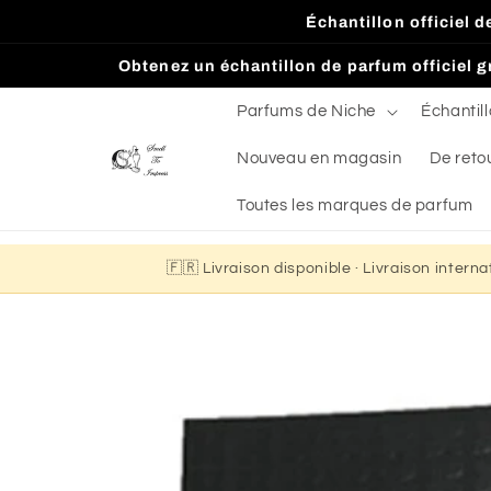
et
Échantillon officiel 
passer
au
Obtenez un échantillon de parfum officiel gr
contenu
Parfums de Niche
Échantil
Nouveau en magasin
De reto
Toutes les marques de parfum
🇫🇷 Livraison disponible · Livraison intern
Passer aux
informations
produits