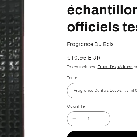
échantillo
officiels t
Fragrance Du Bois
Prix
€10,95 EUR
habituel
Taxes incluses.
Frais d'expédition
ca
Taille
Quantité
Réduire
Augmenter
la
la
quantité
quantité