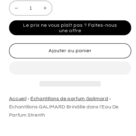
Réduire
Augmenter
la
la
quantité
quantité
Le prix ne vous plaît pas ? Faites-nous
de
de
une offre
Échantillons
Échantillons
GALIMARD
GALIMARD
Brindille
Brindille
Ajouter au panier
dans
dans
l&#39;Eau
l&#39;Eau
De
De
Parfum
Parfum
Strenth
Strenth
Accueil
›
Échantillons de parfum Galimard
›
Échantillons GALIMARD Brindille dans l'Eau De
Parfum Strenth