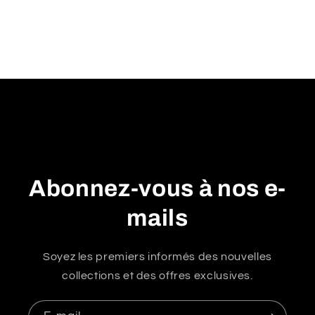
u
r
é
d
u
c
t
i
b
Abonnez-vous à nos e-
l
e
mails
Soyez les premiers informés des nouvelles
collections et des offres exclusives.