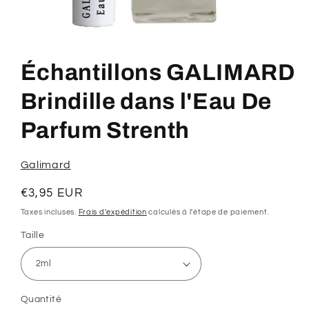
Ouvrir
le
média
Échantillons GALIMARD
1
dans
une
Brindille dans l'Eau De
fenêtre
modale
Parfum Strenth
Galimard
Prix
€3,95 EUR
habituel
Taxes incluses.
Frais d'expédition
calculés à l'étape de paiement.
Taille
Quantité