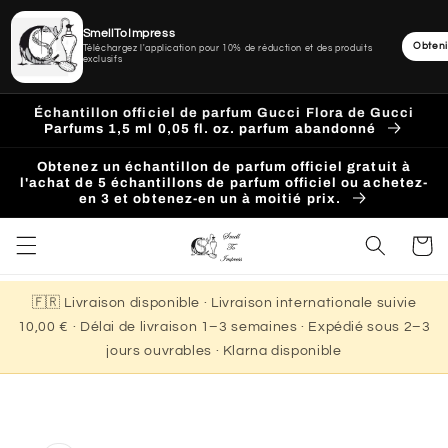
SmellToImpress
Obteni
Téléchargez l'application pour 10% de réduction et des produits
exclusifs
Ignorer
et
Échantillon officiel de parfum Gucci Flora de Gucci
passer
Parfums 1,5 ml 0,05 fl. oz. parfum abandonné
au
contenu
Obtenez un échantillon de parfum officiel gratuit à
l'achat de 5 échantillons de parfum officiel ou achetez-
en 3 et obtenez-en un à moitié prix.
Panier
🇫🇷 Livraison disponible · Livraison internationale suivie
10,00 € · Délai de livraison 1–3 semaines · Expédié sous 2–3
jours ouvrables · Klarna disponible
Passer aux