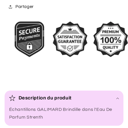
Partager
C
o
Description du produit
n
Échantillons GALIMARD Brindille dans l'Eau De
t
Parfum Strenth
e
n