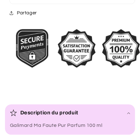
Partager
C
o
Description du produit
n
Galimard Ma Faute Pur Parfum 100 ml
t
e