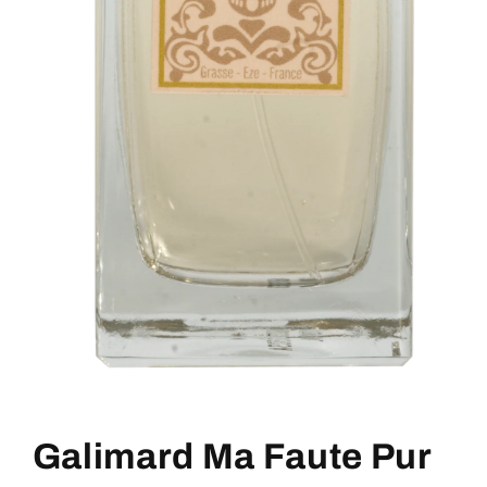
Ouvrir
le
média
Galimard Ma Faute Pur
1
dans