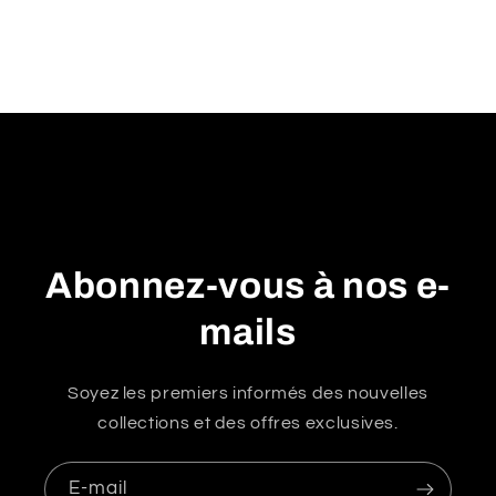
n
u
r
é
d
u
c
t
i
Abonnez-vous à nos e-
b
l
mails
e
Soyez les premiers informés des nouvelles
collections et des offres exclusives.
E-mail