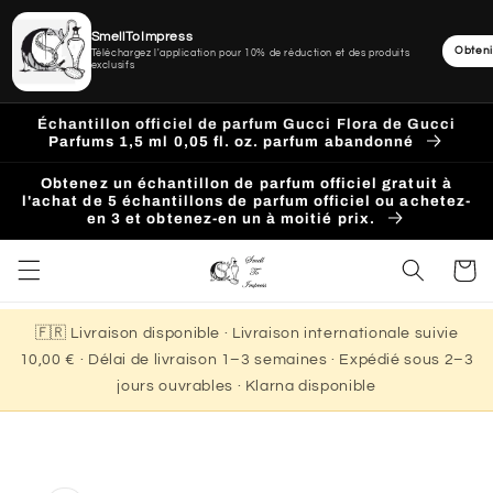
SmellToImpress
Obteni
Téléchargez l'application pour 10% de réduction et des produits
exclusifs
Ignorer
et
Échantillon officiel de parfum Gucci Flora de Gucci
passer
Parfums 1,5 ml 0,05 fl. oz. parfum abandonné
au
contenu
Obtenez un échantillon de parfum officiel gratuit à
l'achat de 5 échantillons de parfum officiel ou achetez-
en 3 et obtenez-en un à moitié prix.
Panier
🇫🇷 Livraison disponible · Livraison internationale suivie
10,00 € · Délai de livraison 1–3 semaines · Expédié sous 2–3
jours ouvrables · Klarna disponible
Passer aux