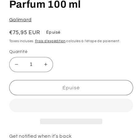
une
Parfum 100 ml
fenêtre
modale
Galimard
Prix
€75,95 EUR
Épuisé
habituel
Taxes incluses.
Frais d'expédition
calculés à l'étape de paiement.
Quantité
Réduire
Augmenter
la
la
quantité
quantité
de
de
Épuisé
Galimard
Galimard
Ma
Ma
Faute
Faute
Pur
Pur
Parfum
Parfum
100
100
ml
ml
Get notified when it’s back