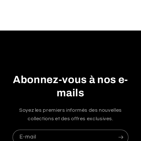
n
u
r
é
d
u
c
t
i
Abonnez-vous à nos e-
b
l
mails
e
Soyez les premiers informés des nouvelles
collections et des offres exclusives.
E-mail