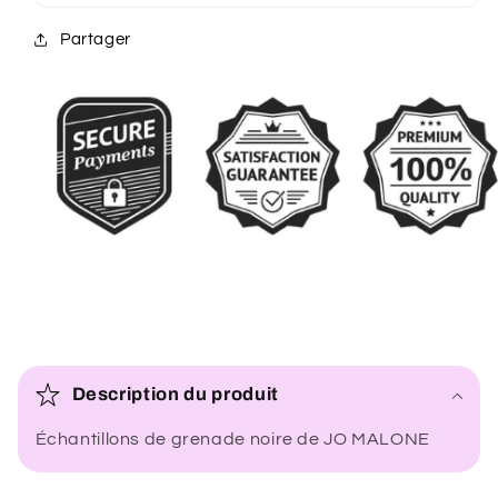
Partager
C
o
Description du produit
n
Échantillons de grenade noire de JO MALONE
t
e