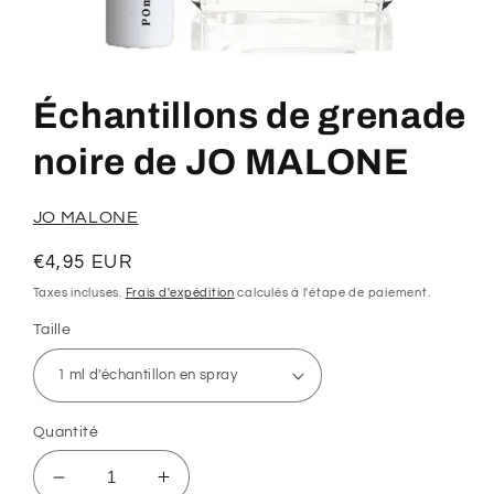
Ouvrir
le
média
Échantillons de grenade
1
dans
une
noire de JO MALONE
fenêtre
modale
JO MALONE
Prix
€4,95 EUR
habituel
Taxes incluses.
Frais d'expédition
calculés à l'étape de paiement.
Taille
Quantité
Réduire
Augmenter