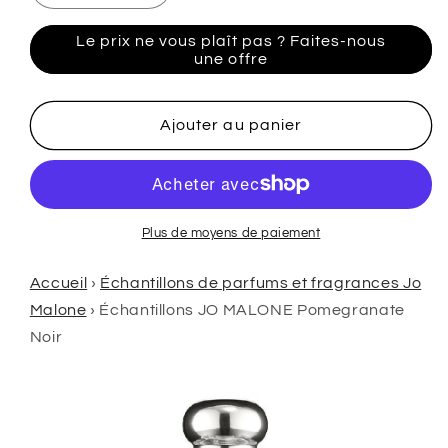
la
la
quantité
quantité
Le prix ne vous plaît pas ? Faites-nous
de
de
une offre
Échantillons
Échantillons
de
de
grenade
grenade
Ajouter au panier
noire
noire
de
de
JO
JO
MALONE
MALONE
Plus de moyens de paiement
Accueil
›
Échantillons de parfums et fragrances Jo
Malone
›
Échantillons JO MALONE Pomegranate
Noir