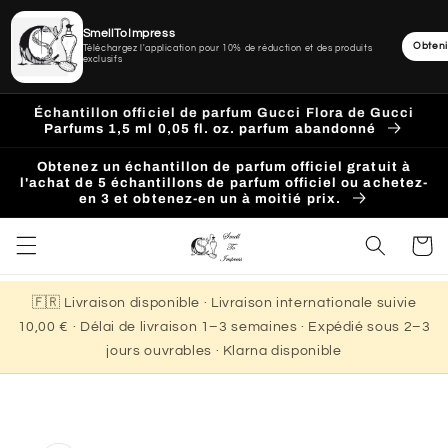
SmellToImpress
Obteni
Téléchargez l'application pour 10% de réduction et des produits
exclusifs
Ignorer
et
Échantillon officiel de parfum Gucci Flora de Gucci
passer
Parfums 1,5 ml 0,05 fl. oz. parfum abandonné
au
contenu
Obtenez un échantillon de parfum officiel gratuit à
l'achat de 5 échantillons de parfum officiel ou achetez-
en 3 et obtenez-en un à moitié prix.
Panier
🇫🇷 Livraison disponible · Livraison internationale suivie
10,00 € · Délai de livraison 1–3 semaines · Expédié sous 2–3
jours ouvrables · Klarna disponible
Passer aux