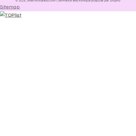
© 2026,
smelltoimpress.com
Commerce électronique propulsé par Shopify
Sitemap