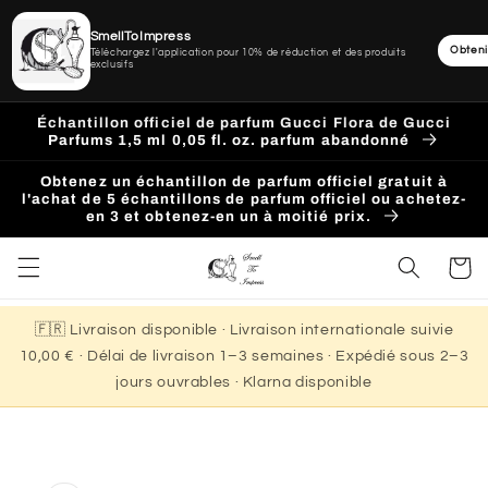
SmellToImpress
Obteni
Téléchargez l'application pour 10% de réduction et des produits
exclusifs
Ignorer
et
Échantillon officiel de parfum Gucci Flora de Gucci
passer
Parfums 1,5 ml 0,05 fl. oz. parfum abandonné
au
contenu
Obtenez un échantillon de parfum officiel gratuit à
l'achat de 5 échantillons de parfum officiel ou achetez-
en 3 et obtenez-en un à moitié prix.
Panier
🇫🇷 Livraison disponible · Livraison internationale suivie
10,00 € · Délai de livraison 1–3 semaines · Expédié sous 2–3
jours ouvrables · Klarna disponible
Passer aux