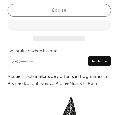
quantité
quantité
de
de
Épuisé
Échantillons
Échantillons
de
de
La
La
Prairie
Prairie
Midnight
Midnight
Rain
Rain
Get notified when it’s back
Notify me
Accueil
›
Échantillons de parfums et fragrances La
Prairie
›
Échantillons La Prairie Midnight Rain