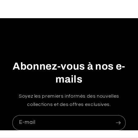
r
é
d
u
c
t
i
Abonnez-vous à nos e-
b
l
mails
e
Soyez les premiers informés des nouvelles
collections et des offres exclusives.
E-mail