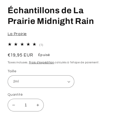
le
média
Échantillons de La
1
dans
une
Prairie Midnight Rain
fenêtre
modale
La Prairie
1
(1)
total
des
Prix
€19,95 EUR
Épuisé
critiques
habituel
Taxes incluses.
Frais d'expédition
calculés à l'étape de paiement.
Taille
Quantité
Réduire
Augmenter
la
la