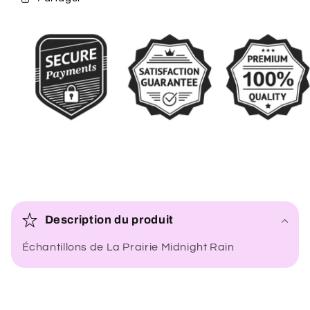
C
o
Description du produit
n
Échantillons de La Prairie Midnight Rain
t
e
n
u