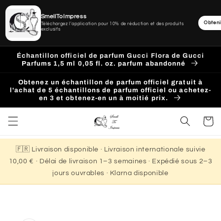
SmellToImpress
Obteni
Téléchargez l'application pour 10% de réduction et des produits
exclusifs
Ignorer
et
Échantillon officiel de parfum Gucci Flora de Gucci
passer
Parfums 1,5 ml 0,05 fl. oz. parfum abandonné
au
contenu
Obtenez un échantillon de parfum officiel gratuit à
l'achat de 5 échantillons de parfum officiel ou achetez-
en 3 et obtenez-en un à moitié prix.
Panier
🇫🇷 Livraison disponible · Livraison internationale suivie
10,00 € · Délai de livraison 1–3 semaines · Expédié sous 2–3
jours ouvrables · Klarna disponible
Passer aux