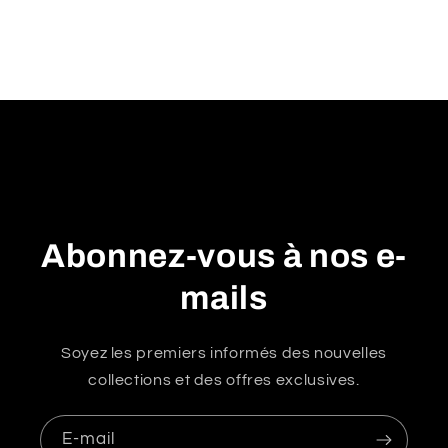
u
r
é
d
u
c
t
i
b
Abonnez-vous à nos e-
l
e
mails
Soyez les premiers informés des nouvelles
collections et des offres exclusives.
E-mail