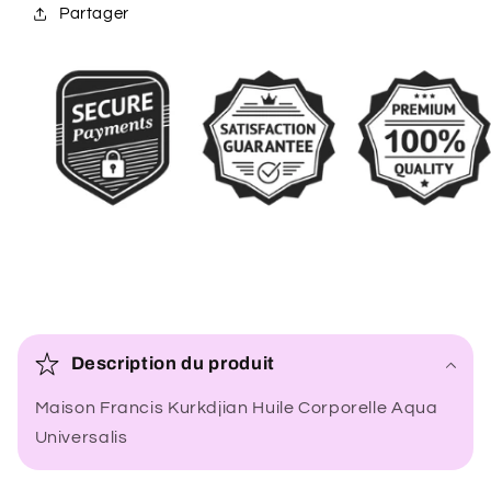
Partager
C
o
Description du produit
n
Maison Francis Kurkdjian Huile Corporelle Aqua
t
Universalis
e
n