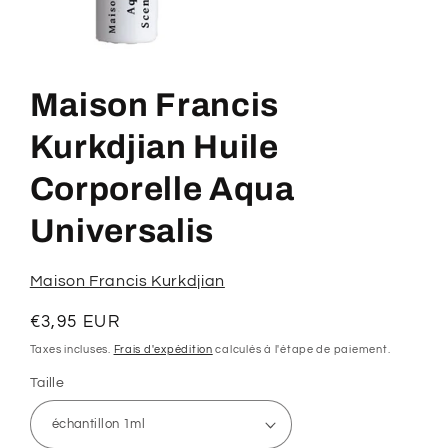
Ouvrir
le
média
Maison Francis
1
dans
une
Kurkdjian Huile
fenêtre
modale
Corporelle Aqua
Universalis
Maison Francis Kurkdjian
Prix
€3,95 EUR
habituel
Taxes incluses.
Frais d'expédition
calculés à l'étape de paiement.
Taille