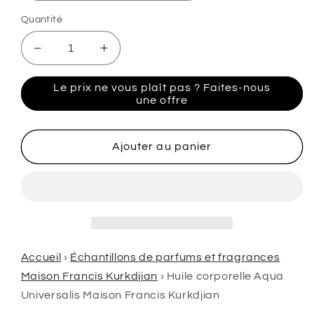
Quantité
Réduire
Augmenter
la
la
quantité
quantité
Le prix ne vous plaît pas ? Faites-nous
de
de
une offre
Maison
Maison
Francis
Francis
Kurkdjian
Kurkdjian
Ajouter au panier
Huile
Huile
Corporelle
Corporelle
Aqua
Aqua
Universalis
Universalis
Accueil
›
Échantillons de parfums et fragrances
Maison Francis Kurkdjian
›
Huile corporelle Aqua
Universalis Maison Francis Kurkdjian