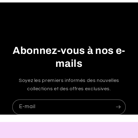
é
d
u
c
t
i
Abonnez-vous à nos e-
b
l
mails
e
Soyez les premiers informés des nouvelles
collections et des offres exclusives.
E-mail