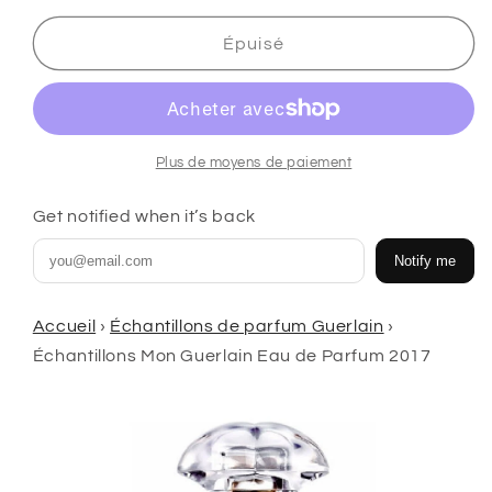
quantité
quantité
de
de
Épuisé
Mon
Mon
Guerlain
Guerlain
échantillons
échantillons
Eau
Eau
de
de
Plus de moyens de paiement
Parfum
Parfum
2017
2017
Get notified when it’s back
Notify me
Accueil
›
Échantillons de parfum Guerlain
›
Échantillons Mon Guerlain Eau de Parfum 2017