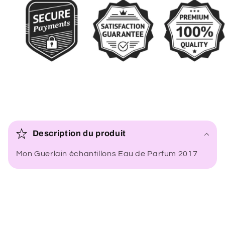
C
o
Description du produit
n
Mon Guerlain échantillons Eau de Parfum 2017
t
e
n
u
r