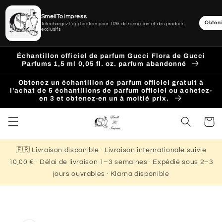
SmellToImpress
Obteni
Téléchargez l'application pour 10% de réduction et des produits
exclusifs
Ignorer
et
Échantillon officiel de parfum Gucci Flora de Gucci
passer
Parfums 1,5 ml 0,05 fl. oz. parfum abandonné
au
contenu
Obtenez un échantillon de parfum officiel gratuit à
l'achat de 5 échantillons de parfum officiel ou achetez-
en 3 et obtenez-en un à moitié prix.
Panier
🇫🇷 Livraison disponible · Livraison internationale suivie
10,00 € · Délai de livraison 1–3 semaines · Expédié sous 2–3
jours ouvrables · Klarna disponible
Passer aux