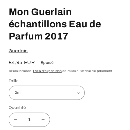
le
média
Mon Guerlain
1
dans
une
échantillons Eau de
fenêtre
modale
Parfum 2017
Guerlain
Prix
€4,95 EUR
Épuisé
habituel
Taxes incluses.
Frais d'expédition
calculés à l'étape de paiement.
Taille
Quantité
Réduire
Augmenter
la
la