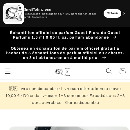
SmellToImpress
×
Obtenir
Téléchargez l'application pour 10% de réduction et des
produits exclusifs
Ignorer
et
Échantillon officiel de parfum Gucci Flora de Gucci
passer
Parfums 1,5 ml 0,05 fl. oz. parfum abandonné
au
contenu
Obtenez un échantillon de parfum officiel gratuit à
l'achat de 5 échantillons de parfum officiel ou achetez-
en 3 et obtenez-en un à moitié prix.
Panier
🇫🇷 Livraison disponible · Livraison internationale suivie
10,00 € · Délai de livraison 1–3 semaines · Expédié sous 2–3
jours ouvrables · Klarna disponible
Passer aux