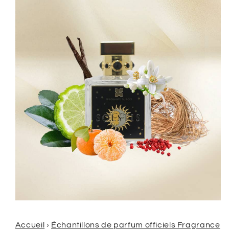
de
de
parfums
parfums
officiels
officiels
testeur
testeur
de
de
parfum
parfum
Accueil
›
Échantillons de parfum officiels Fragrance