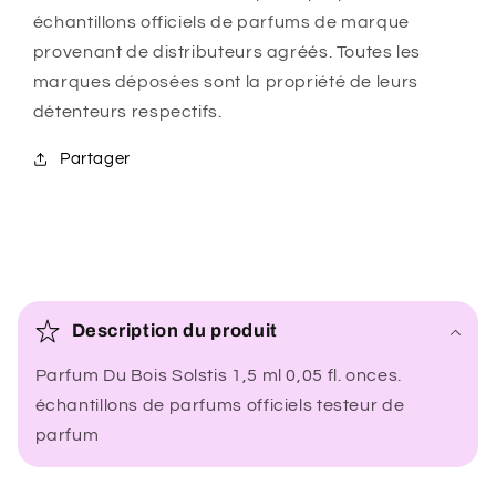
échantillons officiels de parfums de marque
provenant de distributeurs agréés. Toutes les
marques déposées sont la propriété de leurs
détenteurs respectifs.
Partager
C
o
Description du produit
n
Parfum Du Bois Solstis 1,5 ml 0,05 fl. onces.
t
échantillons de parfums officiels testeur de
e
parfum
n
u