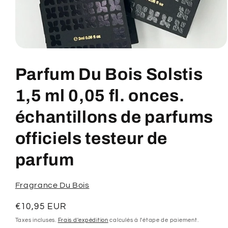
Ouvrir
le
média
Parfum Du Bois Solstis
1
dans
une
1,5 ml 0,05 fl. onces.
fenêtre
modale
échantillons de parfums
officiels testeur de
parfum
Fragrance Du Bois
Prix
€10,95 EUR
habituel
Taxes incluses.
Frais d'expédition
calculés à l'étape de paiement.