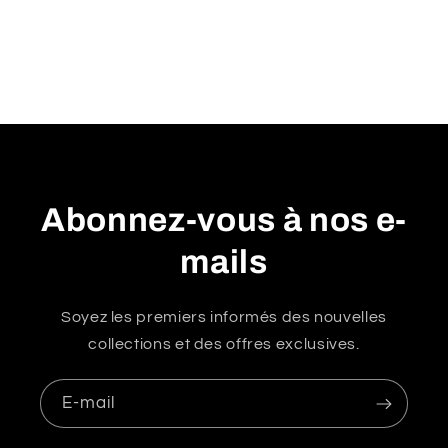
r
é
d
u
c
t
i
b
Abonnez-vous à nos e-
l
mails
e
Soyez les premiers informés des nouvelles
collections et des offres exclusives.
E-mail