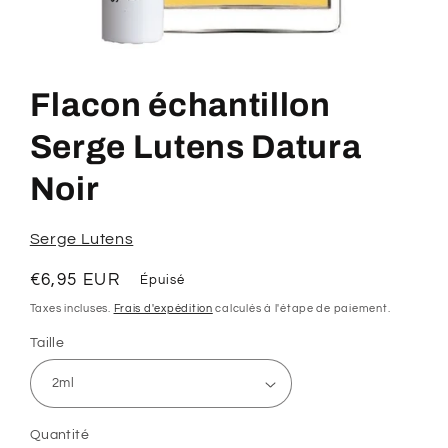
Ouvrir
le
média
Flacon échantillon
1
dans
une
Serge Lutens Datura
fenêtre
modale
Noir
Serge Lutens
Prix
€6,95 EUR
Épuisé
habituel
Taxes incluses.
Frais d'expédition
calculés à l'étape de paiement.
Taille
Quantité