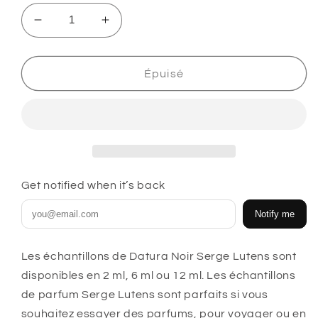
Réduire
Augmenter
la
la
quantité
quantité
de
de
Épuisé
Flacon
Flacon
échantillon
échantillon
Serge
Serge
Lutens
Lutens
Datura
Datura
Noir
Noir
Get notified when it’s back
Notify me
Les échantillons de Datura Noir Serge Lutens sont
disponibles en 2 ml, 6 ml ou 12 ml
. Les échantillons
de parfum Serge Lutens sont parfaits si vous
souhaitez essayer des parfums, pour voyager ou en