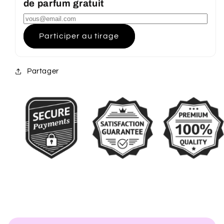
de parfum gratuit
Participer au tirage
Partager
C