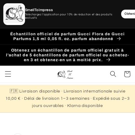
SmellToImpress
Obteni
Téléchargez l'application pour 10% de réduction et des produits
exclusifs
Ignorer
et
Échantillon officiel de parfum Gucci Flora de Gucci
passer
Parfums 1,5 ml 0,05 fl. oz. parfum abandonné
au
contenu
Obtenez un échantillon de parfum officiel gratuit à
l'achat de 5 échantillons de parfum officiel ou achetez-
en 3 et obtenez-en un à moitié prix.
Panier
🇫🇷 Livraison disponible · Livraison internationale suivie
10,00 € · Délai de livraison 1–3 semaines · Expédié sous 2–3
jours ouvrables · Klarna disponible
Passer aux