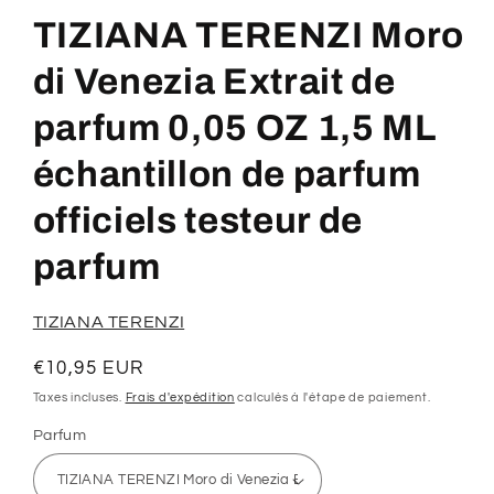
le
média
TIZIANA TERENZI Moro
1
dans
une
di Venezia Extrait de
fenêtre
modale
parfum 0,05 OZ 1,5 ML
échantillon de parfum
officiels testeur de
parfum
TIZIANA TERENZI
Prix
€10,95 EUR
habituel
Taxes incluses.
Frais d'expédition
calculés à l'étape de paiement.
Parfum