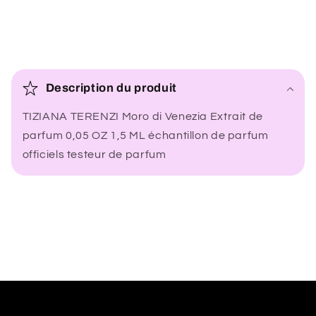
C
o
Description du produit
n
TIZIANA TERENZI Moro di Venezia Extrait de
t
parfum 0,05 OZ 1,5 ML échantillon de parfum
e
officiels testeur de parfum
n
u
r
é
d
u
c
t