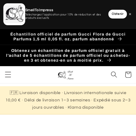
SmellToImpress
×
Obtenir
Téléchargez l'application pour 10% de réduction et des
produits exclusifs
Ignorer
et
Échantillon officiel de parfum Gucci Flora de Gucci
passer
Parfums 1,5 ml 0,05 fl. oz. parfum abandonné
au
contenu
Obtenez un échantillon de parfum officiel gratuit à
l'achat de 5 échantillons de parfum officiel ou achetez-
en 3 et obtenez-en un à moitié prix.
Panier
🇫🇷 Livraison disponible · Livraison internationale suivie
10,00 € · Délai de livraison 1–3 semaines · Expédié sous 2–3
jours ouvrables · Klarna disponible
Passer aux