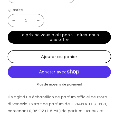
Quantité
Réduire
Augmenter
la
la
quantité
quantité
Le prix ne vous plaît pas ? Faites-nous
de
de
une offre
TIZIANA
TIZIANA
TERENZI
TERENZI
Moro
Moro
Ajouter au panier
di
di
Venezia
Venezia
Extrait
Extrait
de
de
parfum
parfum
Plus de moyens de paiement
0,05
0,05
OZ
OZ
Il s'agit d'un échantillon de parfum officiel de Moro
1,5
1,5
di Venezia Extrait de parfum de TIZIANA TERENZI,
ML
ML
contenant 0,05 OZ (1,5 ML) de parfum luxueux et
échantillon
échantillon