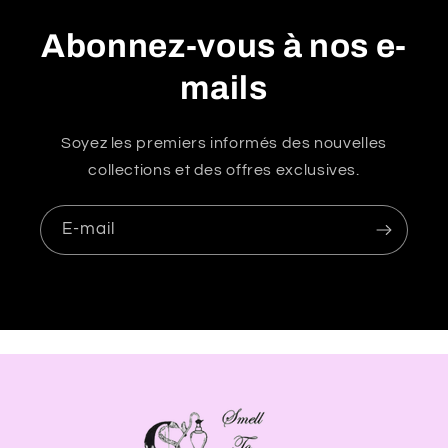
i
b
Abonnez-vous à nos e-
l
mails
e
Soyez les premiers informés des nouvelles
collections et des offres exclusives.
E-mail