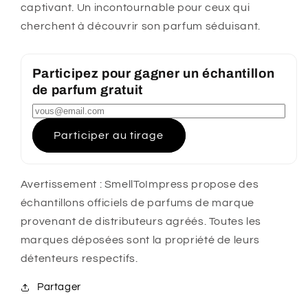
captivant. Un incontournable pour ceux qui
de
de
parfum
parfum
cherchent à découvrir son parfum séduisant.
officiels
officiels
testeur
testeur
de
de
Participez pour gagner un échantillon
parfum
parfum
de parfum gratuit
Participer au tirage
Avertissement : SmellToImpress propose des
échantillons officiels de parfums de marque
provenant de distributeurs agréés. Toutes les
marques déposées sont la propriété de leurs
détenteurs respectifs.
Partager