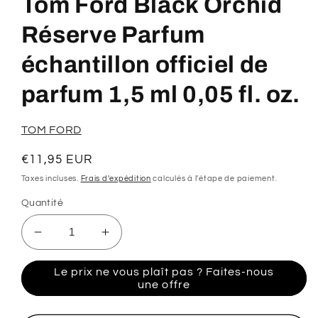
Tom Ford Black Orchid
1
dans
une
Réserve Parfum
fenêtre
modale
échantillon officiel de
parfum 1,5 ml 0,05 fl. oz.
TOM FORD
Prix
€11,95 EUR
habituel
Taxes incluses.
Frais d'expédition
calculés à l'étape de paiement.
Quantité
Réduire
Augmenter
la
la
quantité
quantité
Le prix ne vous plaît pas ? Faites-nous
de
de
une offre
Tom
Tom
Ford
Ford