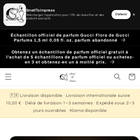
SmellToImpress
×
Obtenir
Téléchargez l'application pour 10% de réduction et des
produits exclusifs
Ignorer
et
Échantillon officiel de parfum Gucci Flora de Gucci
passer
Parfums 1,5 ml 0,05 fl. oz. parfum abandonné
au
contenu
Obtenez un échantillon de parfum officiel gratuit à
l'achat de 5 échantillons de parfum officiel ou achetez-
en 3 et obtenez-en un à moitié prix.
Panier
🇫🇷 Livraison disponible · Livraison internationale suivie
10,00 € · Délai de livraison 1–3 semaines · Expédié sous 2–3
jours ouvrables · Klarna disponible
Passer aux