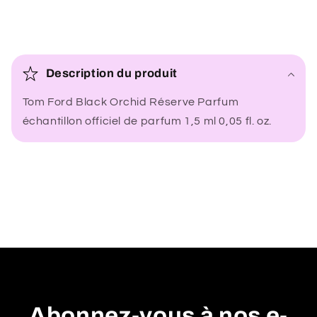
C
o
Description du produit
n
Tom Ford Black Orchid Réserve Parfum
t
échantillon officiel de parfum 1,5 ml 0,05 fl. oz.
e
n
u
r
é
d
u
c
t
i
Abonnez-vous à nos e-