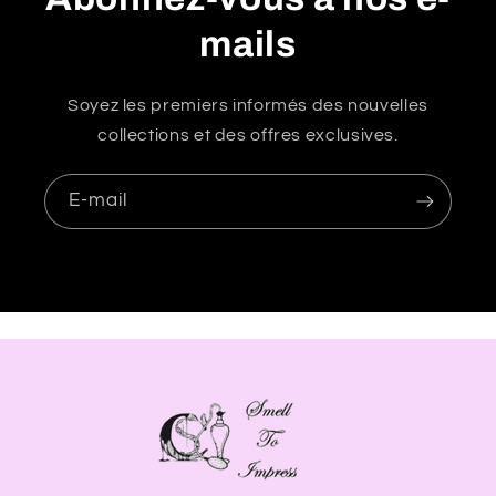
b
mails
l
e
Soyez les premiers informés des nouvelles
collections et des offres exclusives.
E-mail