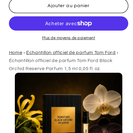
Black
Black
Ajouter au panier
Orchid
Orchid
Réserve
Réserve
Parfum
Parfum
échantillon
échantillon
officiel
officiel
Plus de moyens de paiement
de
de
parfum
parfum
Home
›
Échantillon officiel de parfum Tom Ford
›
1,5
1,5
Échantillon officiel de parfum Tom Ford Black
ml
ml
Orchid Reserve Parfum 1,5 ml 0,05 fl. oz.
0,05
0,05
fl.
fl.
oz.
oz.