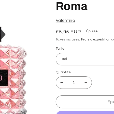
Roma
Valentino
Prix
€5,95 EUR
Épuisé
habituel
Taxes incluses.
Frais d'expédition
ca
Taille
Quantité
Réduire
Augmenter
la
la
quantité
quantité
de
de
Ép
Échantillons
Échantillons
de
de