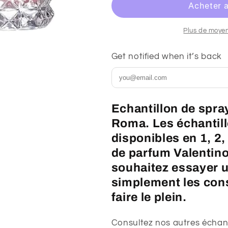
parfum
parfum
Valentino
Valentino
Donna
Donna
Plus de moye
Born
Born
In
In
Get notified when it’s back
Roma
Roma
Echantillon de spra
Roma. Les échantill
disponibles en 1, 2,
de parfum Valentino
souhaitez essayer 
simplement les cons
faire le plein.
Consultez nos autres échan