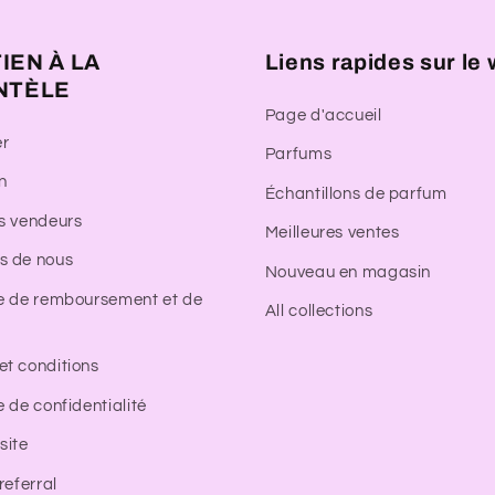
IEN À LA
Liens rapides sur le
NTÈLE
Page d'accueil
er
Parfums
n
Échantillons de parfum
rs vendeurs
Meilleures ventes
s de nous
Nouveau en magasin
ue de remboursement et de
All collections
et conditions
e de confidentialité
site
-referral