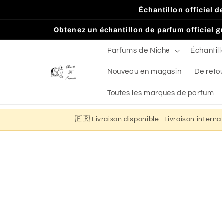
et
Échantillon officiel 
passer
au
Obtenez un échantillon de parfum officiel gr
contenu
Parfums de Niche
Échantil
Nouveau en magasin
De reto
Toutes les marques de parfum
🇫🇷 Livraison disponible · Livraison intern
Passer aux
informations
produits