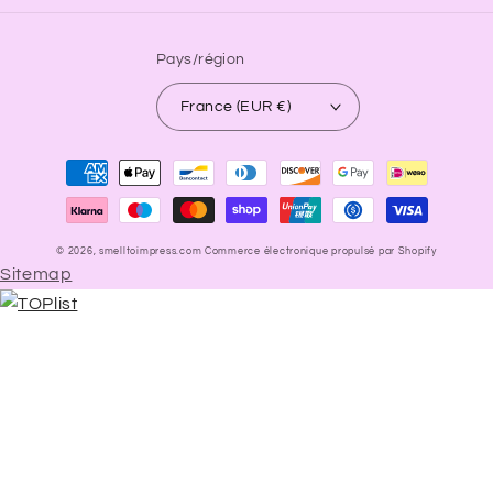
Pays/région
France (EUR €)
Moyens
de
paiement
© 2026,
smelltoimpress.com
Commerce électronique propulsé par Shopify
Sitemap