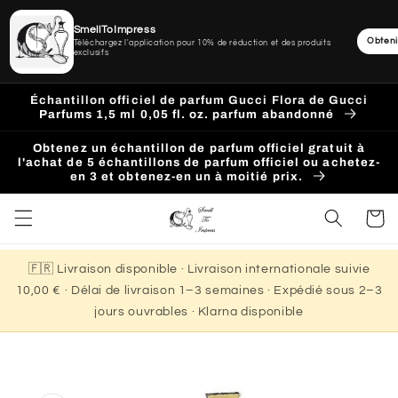
SmellToImpress
Obteni
Téléchargez l'application pour 10% de réduction et des produits
exclusifs
Ignorer
et
Échantillon officiel de parfum Gucci Flora de Gucci
passer
Parfums 1,5 ml 0,05 fl. oz. parfum abandonné
au
contenu
Obtenez un échantillon de parfum officiel gratuit à
l'achat de 5 échantillons de parfum officiel ou achetez-
en 3 et obtenez-en un à moitié prix.
Panier
🇫🇷 Livraison disponible · Livraison internationale suivie
10,00 € · Délai de livraison 1–3 semaines · Expédié sous 2–3
jours ouvrables · Klarna disponible
Passer aux