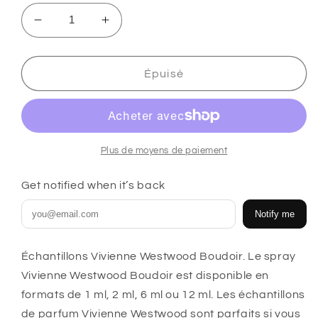
Réduire
Augmenter
la
la
quantité
quantité
de
de
Épuisé
Vivienne
Vivienne
Westwood
Westwood
Boudoir
Boudoir
flacon
flacon
d&#39;échantillon
d&#39;échantillon
Plus de moyens de paiement
Get notified when it’s back
Notify me
Échantillons Vivienne Westwood Boudoir. Le spray
Vivienne Westwood Boudoir est disponible en
formats de 1 ml, 2 ml, 6 ml ou 12 ml
. Les échantillons
de parfum Vivienne Westwood sont parfaits si vous