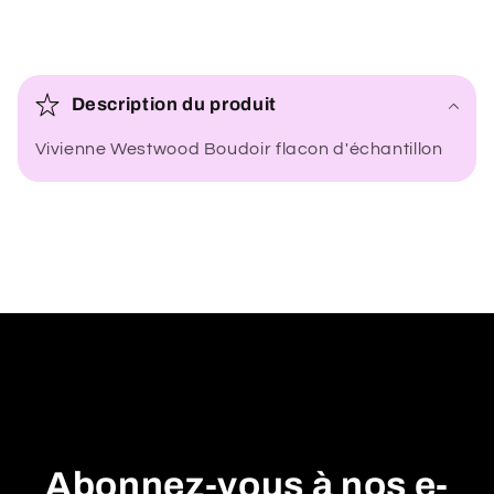
C
o
Description du produit
n
Vivienne Westwood Boudoir flacon d'échantillon
t
e
n
u
r
é
d
u
c
t
i
Abonnez-vous à nos e-
b