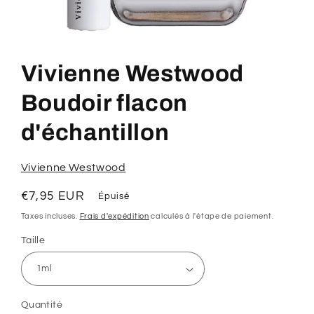
Ouvrir
le
média
Vivienne Westwood
1
dans
une
Boudoir flacon
fenêtre
modale
d'échantillon
Vivienne Westwood
Prix
€7,95 EUR
Épuisé
habituel
Taxes incluses.
Frais d'expédition
calculés à l'étape de paiement.
Taille
Quantité